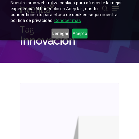
Skip
Nuestro sitio web utiliza cookies para ofrecerte la mejor
Menu
to
experiencia. Al hacer clic en Aceptar , das tu
main
buscar
consentimiento para el uso de cookies según nuestra
Close
content
política de privacidad.
Conocer más
Menu
Tag
Denegar
Acepto
Innovación