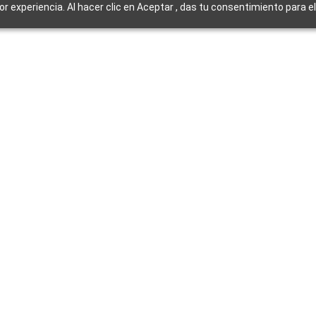
jor experiencia. Al hacer clic en Aceptar , das tu consentimiento para 
Inicio
Servicios
Sobre nosotros
Sobre nosotros