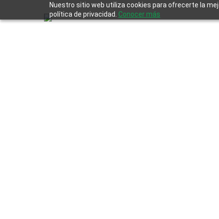
Skip
Nuestro sitio web utiliza cookies para ofrecerte la me
to
política de privacidad.
Conocer más
main
content