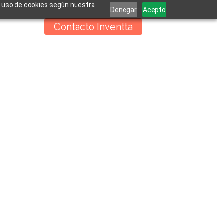
el uso de cookies según nuestra
Denegar
Acepto
buscar
Insightts
Contacto Inventta