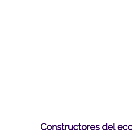
Mauricio Reyes
Director Inventta Latam Colombia
Maria
Gerente General – Representante
Legal
Directora 
Constructores del ec