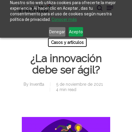
Skip
Nuestro sitio web utiliza cookies para ofrecerte la mejor
Menu
to
experiencia. Al hacer clic en Aceptar , das tu
main
buscar
consentimiento para el uso de cookies según nuestra
Close
content
política de privacidad.
Conocer más
Menu
Denegar
Acepto
Casos y artículos
¿La innovación
debe ser ágil?
By
Inventta
5 de noviembre de 2021
4 min read