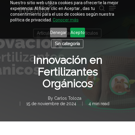
Skip
Nuestro sitio web utiliza cookies para ofrecerte la mejor
Menu
to
experiencia. Al hacer clic en Aceptar , das tu
main
buscar
consentimiento para el uso de cookies según nuestra
Close
content
política de privacidad.
Conocer más
Menu
Denegar
Acepto
Artículos
Casos y artículos
Sin categoría
Innovación en
Fertilizantes
Orgánicos
By
Carlos Toloza
15 de noviembre de 2024
4 min read