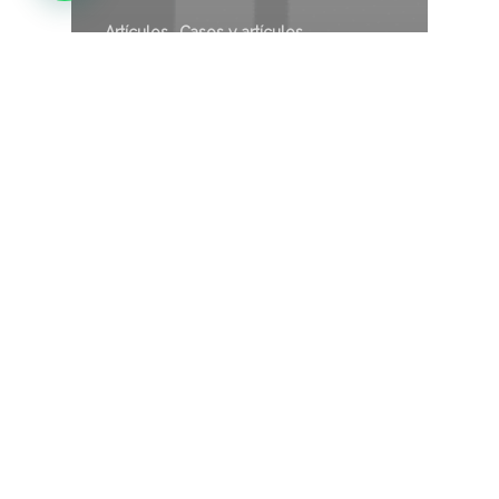
Artículos
Casos y artículos
Sin categoría
Estrategias que
generan valor
local, aunque
exista un poder
global