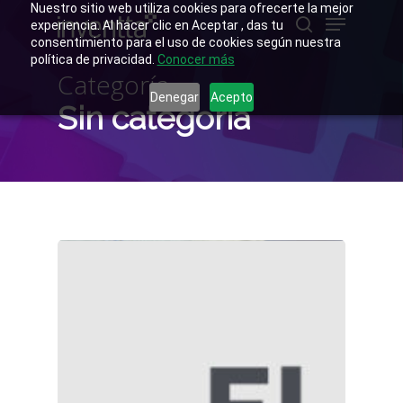
Skip
Nuestro sitio web utiliza cookies para ofrecerte la mejor
Menu
to
experiencia. Al hacer clic en Aceptar , das tu
main
buscar
consentimiento para el uso de cookies según nuestra
Close
content
política de privacidad.
Conocer más
Menu
Categoría
Denegar
Acepto
Sin categoría