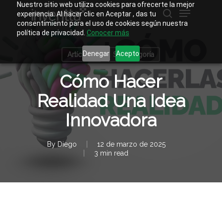
Skip
Nuestro sitio web utiliza cookies para ofrecerte la mejor
Menu
to
experiencia. Al hacer clic en Aceptar , das tu
main
buscar
consentimiento para el uso de cookies según nuestra
Close
content
política de privacidad.
Conocer más
Menu
Denegar
Acepto
Artículos
Sin categoría
Cómo Hacer
Realidad Una Idea
Innovadora
By
Diego
12 de marzo de 2025
3 min read