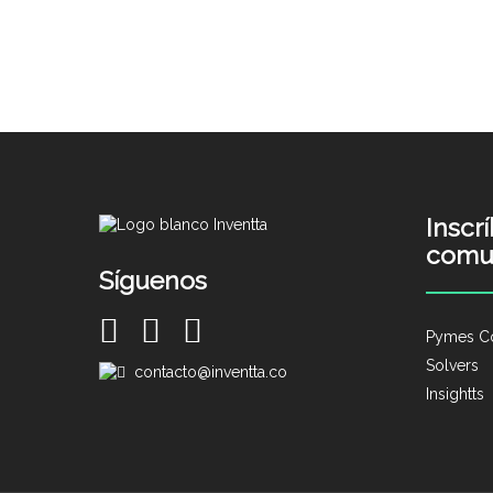
Inscr
comu
Síguenos
Pymes C
Solvers
contacto@inventta.co
Insightts