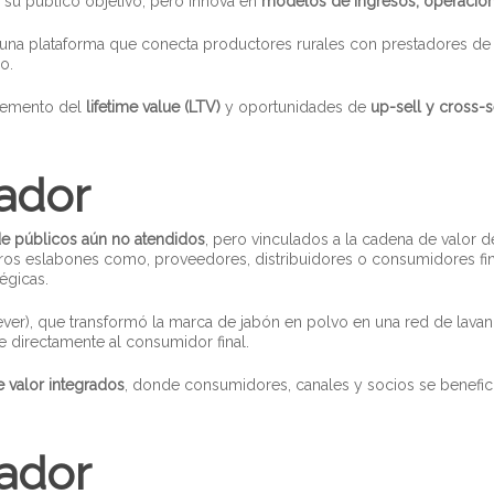
 su público objetivo, pero innova en
modelos de ingresos, operación
, una plataforma que conecta productores rurales con prestadores de 
o.
cremento del
lifetime value (LTV)
y oportunidades de
up-sell y cross-s
ador
e públicos aún no atendidos
, pero vinculados a la cadena de valor 
ros eslabones como, proveedores, distribuidores o consumidores fi
égicas.
ever), que transformó la marca de jabón en polvo en una red de lavan
 directamente al consumidor final.
 valor integrados
, donde consumidores, canales y socios se benefici
ador