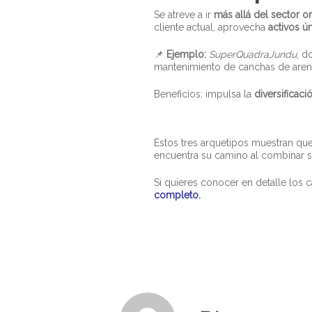
Se atreve a ir
más allá del sector or
cliente actual, aprovecha
activos ú
📌
Ejemplo:
SuperQuadraJundu
, d
mantenimiento de canchas de arena 
Beneficios: impulsa la
diversificaci
Estos tres arquetipos muestran qu
encuentra su camino al combinar su
Si quieres conocer en detalle los 
completo.