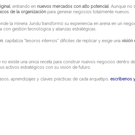
iginal
, entrando en
nuevos mercados con alto potencial
. Aunque no 
nicos de la organización
para generar negocios totalmente nuevos.
onde la minera Jundu transformó su experiencia en arena en un nego
con gestión tecnológica y alianzas estratégicas.
ón
, capitaliza “tesoros internos” difíciles de replicar y exige una
visión
e no existe una única receta para construir nuevos negocios dentro 
s activos estratégicos con su visión de futuro.
casos, aprendizajes y claves prácticas de cada arquetipo,
escríbenos 