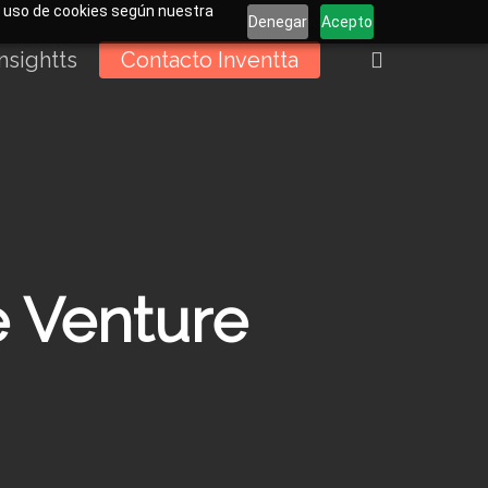
el uso de cookies según nuestra
Denegar
Acepto
buscar
Insightts
Contacto Inventta
e Venture