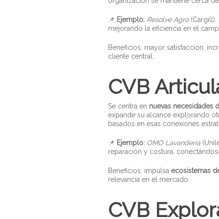
organización se mantiene cerca de
📌
Ejemplo:
Resolve Agro
(Cargill)
mejorando la eficiencia en el camp
Beneficios: mayor satisfacción, in
cliente central.
CVB Articul
Se centra en
nuevas necesidades d
expande su alcance explorando ot
basados en esas conexiones estrat
📌
Ejemplo:
OMO Lavandería
(Unil
reparación y costura, conectándose
Beneficios: impulsa
ecosistemas de
relevancia en el mercado.
CVB Explor