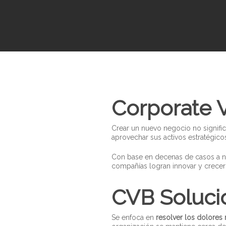
Corporate V
Crear un nuevo negocio no signif
Pulsa enter para buscar o ESC para cerrar
aprovechar sus activos estratégic
Con base en decenas de casos a ni
compañías logran innovar y crecer
CVB Soluci
Se enfoca en
resolver los dolores 