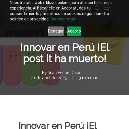
Skip
Nuestro sitio web utiliza cookies para ofrecerte la mejor
Menu
to
experiencia. Al hacer clic en Aceptar , das tu
main
buscar
consentimiento para el uso de cookies según nuestra
Close
content
política de privacidad.
Conocer más
Menu
Denegar
Acepto
Sin categoría
Innovar en Perú ¡El
post it ha muerto!
By
Juan Felipe Duran
21 de abril de 2025
3 min read
Innovar en Perú ¡El