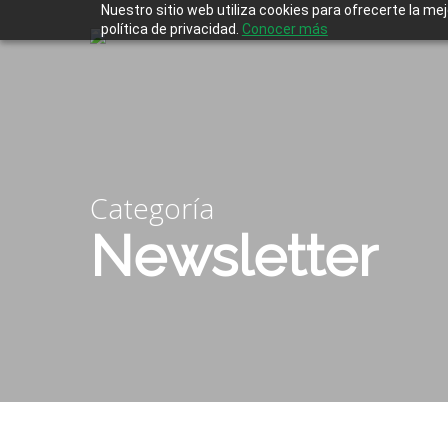
Skip
Nuestro sitio web utiliza cookies para ofrecerte la me
to
política de privacidad.
Conocer más
main
content
Categoría
Newsletter