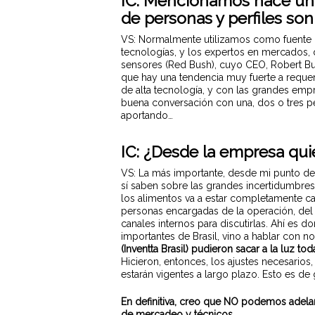
IC: Mencionamos hace un 
de personas y perfiles so
VS: Normalmente utilizamos como fuente d
tecnologías, y los expertos en mercados,
sensores (Red Bush), cuyo CEO, Robert Bus
que hay una tendencia muy fuerte a requeri
de alta tecnología, y con las grandes empr
buena conversación con una, dos o tres p
aportando…
IC: ¿Desde la empresa qui
VS: La más importante, desde mi punto de 
sí saben sobre las grandes incertidumbre
los alimentos va a estar completamente ca
personas encargadas de la operación, del dí
canales internos para discutirlas. Ahí es
importantes de Brasil, vino a hablar con n
(Inventta Brasil) pudieron sacar a la luz t
Hicieron, entonces, los ajustes necesarios
estarán vigentes a largo plazo. Esto es de 
En definitiva, creo que NO podemos adelant
de mercadeo y técnicos.