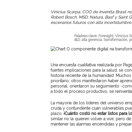
Vinicius Scarpa, COO de Inventta Brasil
Robert Bosch, MSD; Natura, Basf y Saint 
escenarios futuros con alta incertidumbre
Palabras clave:
Foresight, Vinicius S
I&D, alta gerencia, transformación, p
Una encuesta cualitativa realizada por Pa
fuertes implicaciones para la salud, se co
historia reciente de la humanidad. Muchos
prioritario; otros manifestaron haber apre
personal, orientaron su seguimiento -como 
a todo el proceso productivo, se reinvent
Pulsa enter para buscar o ESC para cerrar
La mayoría de los líderes del universo em
cruda y contundente cuán vulnerables pued
plazo.
¡Cuánto costó no estar listos para l
similar no la quieren volver a vivir, pero 
mantener las alarmas encendidas y prepar