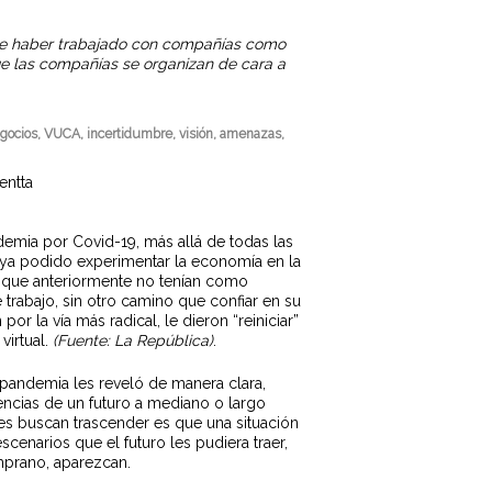
 de haber trabajado con compañías como
e las compañías se organizan de cara a
negocios, VUCA, incertidumbre, visión, amenazas,
demia por Covid-19, más allá de todas las
aya podido experimentar la economía en la
l, que anteriormente no tenían como
 trabajo, sin otro camino que confiar en su
r la vía más radical, le dieron “reiniciar”
virtual.
(Fuente: La República)
.
 pandemia les reveló de manera clara,
encias de un futuro a mediano o largo
es buscan trascender es que una situación
scenarios que el futuro les pudiera traer,
mprano, aparezcan.