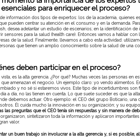
momento la importancia de los expertos t
n esenciales para enriquecer el proceso?
e información dos tipos de expertos: los de la academia, quienes es
 que pueden centrar su atención en el consumo y en la demanda. Par
h, desea adelantar un estudio de escenarios; en la identificación d
r sensores para la salud (health care). Entonces vamos a hablar con 
esas de la salud. Finalmente, llevamos a cabo esta actividad: utiliza
ersonas que tienen un amplio conocimiento sobre la salud de una co
énes deben participar en el proceso?
vista, es la alta gerencia. ¿Por qué? Muchas veces las personas en es
s que amenazan el negocio. Un ejemplo claro: yo vendo alimentos. 
mbiado y no sé si estaremos vivos. Este tipo de incertidumbres son
a a día, no las tienen en cuenta. Lo que suele suceder es que la alta
 donde debemos actuar. Otro ejemplo: el CEO del grupo Boticario, un
osotros. Él cuida mucho la innovación en su organización; y su equip
odas las preguntas que el CEO tenía sin respuestas y sin manera de deb
, organizaron, sintetizaron toda la información y aplicaron importan
gran valor.
ar un buen trabajo sin involucrar a la alta gerencia y, si es posible,