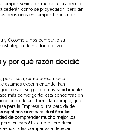
os tiempos venideros mediante la adecuada
as sucederán como se proyectaron, pero tan
ores decisiones en tiempos turbulentos.
Perú y Colombia, nos compartió su
ón estratégica de mediano plazo.
 y por qué razón decidió
l, por sí sola, como pensamiento
que estamos experimentando, han
egocio están surgiendo muy rápidamente.
hace más convergente; esta concentración
sucediendo de una forma tan abrupta, que
naza para la Empresa o una pérdida de
sight nos sirve para identificar las
ilidad de comprender mucho mejor los
 pero ¡cuidado! Esto no quiere decir
ara ayudar a las compañías a detectar