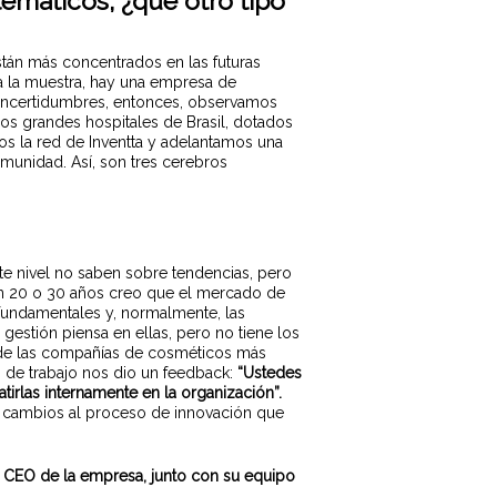
emáticos; ¿qué otro tipo
tán más concentrados en las futuras
a la muestra, hay una empresa de
e incertidumbres, entonces, observamos
los grandes hospitales de Brasil, dotados
mos la red de Inventta y adelantamos una
munidad. Así, son tres cerebros
te nivel no saben sobre tendencias, pero
En 20 o 30 años creo que el mercado de
 fundamentales y, normalmente, las
 gestión piensa en ellas, pero no tiene los
a de las compañías de cosméticos más
o de trabajo nos dio un feedback:
“Ustedes
atirlas internamente en la organización”.
tes cambios al proceso de innovación que
 al CEO de la empresa, junto con su equipo