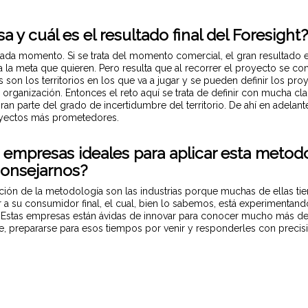
a y cuál es el resultado final del Foresight
da momento. Si se trata del momento comercial, el gran resultado 
 la meta que quieren. Pero resulta que al recorrer el proyecto se 
s son los territorios en los que va a jugar y se pueden definir los proy
a organización. Entonces el reto aquí se trata de definir con mucha cl
n parte del grado de incertidumbre del territorio. De ahí en adelant
royectos más prometedores.
e empresas ideales para aplicar esta metod
onsejarnos?
cación de la metodología son las industrias porque muchas de ellas
a su consumidor final, el cual, bien lo sabemos, está experimenta
stas empresas están ávidas de innovar para conocer mucho más de c
se, prepararse para esos tiempos por venir y responderles con precis