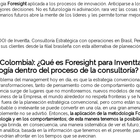
ogía
Foresight
aplicada a los procesos de innovación. Anticiparse a l
jores decisiones. No es futurología ni adivinación, rara vez las cos
enarios futuros abre la mente de los líderes y les permite tomar mej
COO) de Inventta, Consultoría Estratégica con operaciones en Brasil, 
us clientes desde la filial brasileña con esta alternativa de planeaci
olombia): ¿Qué es Foresight para Inventta
gía dentro del proceso de la consultoría?
oblema del management hoy en día, es que la estrategia convenciona
es transformaciones, tanto de pensamiento como de comportamiento 
tencia surge de lugares que no monitoreamos, nuevos modelos de n
iness de la Empresa, el mundo alrededor no respeta fronteras y se 
s fuera de la planeación estratégica convencional, pero como están 
obable o irrelevante se puede convertir en una ola, en una gran ame
lemente no se advirtió. Entonces
, la aplicación de la
metodología Fore
ología y en los comportamientos; de esta manera tenemos la posib
gía brinda, en consecuencia, una manera sistemática de ver el futuro;
sión analítica, basada en la información que tenemos en el presente, p
drían afrontar en los tiempos que se avecinan.