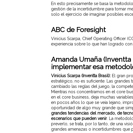
En esto precisamente se basa la metodol
gestión de la incertidumbre para tomar me
solo el ejercicio de imaginar posibles esc
ABC de Foresight
Vinicius Scarpa, Chief Operating Officer (
experiencia sobre lo que han logrado con s
Amanda Umaña (Inventta C
implementar esa metodolo
Vinicius Scarpa (Inventta Brasil):
El gran pr
estratégico, no es suficiente. Las grand
cambiado las reglas del juego, la compe
Mientras nos concentramos en el core bus
en el core business, deja muchas variable
en pocos años lo que se veía lejano, impr
oportunidad de algo muy grande que simp
grandes tendencias del mercado, de tecn
escenarios que pueden venir
. La metodolo
preverlo, se trata, por lo tanto, de una vi
grandes amenazas o incertidumbres que po