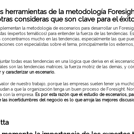
s herramientas de la metodología Foresig
tras consideras que son clave para el éxit
plementan la metodología de escenarios para desarrollar un Foresight
stas (expertos temáticos) para entender la fuerza de las tendencias. 
os concentramos mucho en las tendencias, especialmente las que pue
saciones con especialistas sobre el tema, principalmente los externos
untar todas esas tendencias en una lógica que deriva en el ¡escenario
áles son las tendencias matrices, la fuerza motriz de las demás, y có
 y caracterizar un escenario.
n valor de nuestro trabajo, porque las empresas suelen tener ya muc
yudan a que la organización tenga un buen proceso de Foresight. N
ca con la empresa.
Es por esta razón que el estudio de escenarios, par
de las incertidumbres del negocio es lo que arroja las mejores discus