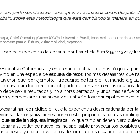
 nos comparte sus vivencias, conceptos y recomendaciones después
Gobain, sobre esta metodología que está cambiando la manera en qu
.
carpa, Chief Operating Officer (COO) de Inventta Brasil, tendencias, escenarios de 
repararse para el futuro, vulnerabilidad, expertos.
ge Executive Colombia a 17 empresarios del país demostró que la pan
nvirtió en una especie de
escuela de retos
, los más desafiantes que h
 tuvieron que, por ejemplo, introducirse de lleno en el mundo digita
ndido una dura lección sobre el grado de confianza en sus equipos de
debe ser- a resultados y no a horas sentados; y unos más se fueron po
aron y comenzaron una nueva vida enfocándose principalmente en lo 
presarial han coincidido en que la experiencia desencadenada por la
en ser las organizaciones por no estar preparadas para las conting
o que nadie tan siquiera imaginaba!
Lo que también tienen claro quien
de llegar a suceder de nuevo, es indispensable proyectar los posibles e
arse desde ya para solventarlos de forma exitosa cuando, tarde o te