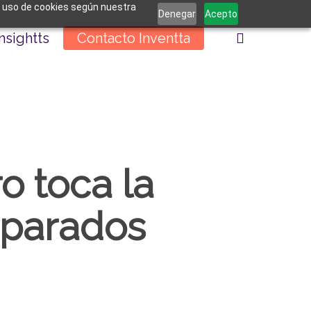
el uso de cookies según nuestra
Denegar
Acepto
buscar
Insightts
Contacto Inventta
o toca la
eparados