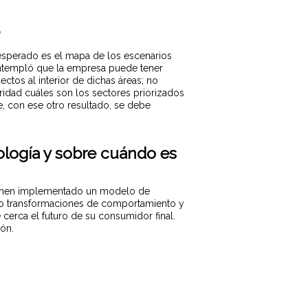
?
esperado es el mapa de los escenarios
contempló que la empresa puede tener
ectos al interior de dichas áreas; no
aridad cuáles son los sectores priorizados
e, con ese otro resultado, se debe
ología y sobre cuándo es
 tienen implementado un modelo de
ndo transformaciones de comportamiento y
erca el futuro de su consumidor final.
ión.