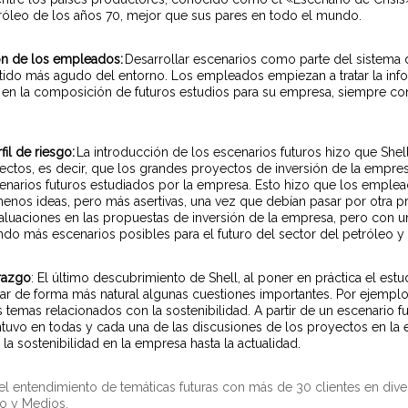
etróleo de los años 70, mejor que sus pares en todo el mundo.
ón de los empleados:
Desarrollar escenarios como parte del sistema 
ntido más agudo del entorno. Los empleados empiezan a tratar la inf
n la composición de futuros estudios para su empresa, siempre con
il de riesgo:
La introducción de los escenarios futuros hizo que She
yectos, es decir, que los grandes proyectos de inversión de la emp
cenarios futuros estudiados por la empresa. Esto hizo que los emplea
enos ideas, pero más asertivas, una vez que debían pasar por otra p
valuaciones en las propuestas de inversión de la empresa, pero con 
do más escenarios posibles para el futuro del sector del petróleo y 
razgo
: El último descubrimiento de Shell, al poner en práctica el estu
ar de forma más natural algunas cuestiones importantes. Por ejemplo,
s temas relacionados con la sostenibilidad. A partir de un escenario f
tuvo en todas y cada una de las discusiones de los proyectos en la 
 la sostenibilidad en la empresa hasta la actualidad.
l entendimiento de temáticas futuras con más de 30 clientes en div
to y Medios.