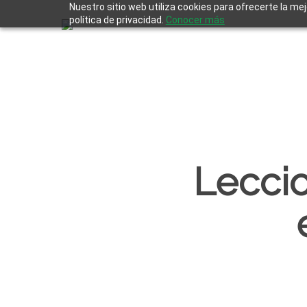
Skip
Nuestro sitio web utiliza cookies para ofrecerte la me
to
política de privacidad.
Conocer más
main
content
Leccio