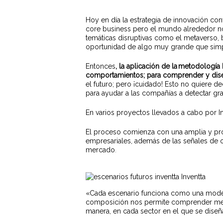
Hoy en día la estrategia de innovación con
core business pero el mundo alrededor no 
temáticas disruptivas como el metaverso, b
oportunidad de algo muy grande que simp
Entonces
, la aplicación de la
metodología
comportamientos; para comprender y dise
el futuro; pero ¡cuidado! Esto no quiere de
para ayudar a las compañías a detectar g
Pulsa enter para buscar o ESC para cerrar
En varios proyectos llevados a cabo por I
El proceso comienza con una amplia y pro
empresariales, además de las señales de o
mercado
.
«Cada escenario funciona como una modelo 
composición nos permite comprender mejor
manera, en cada sector en el que se diseñ