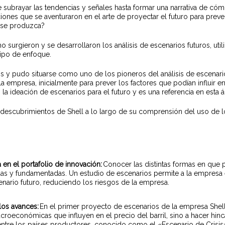
subrayar las tendencias y señales hasta formar una narrativa de cómo
ones que se aventuraron en el arte de proyectar el futuro para prev
e se produzca?
ómo surgieron y se desarrollaron los análisis de escenarios futuros, u
 tipo de enfoque.
ios y pudo situarse como uno de los pioneros del análisis de escenar
 empresa, inicialmente para prever los factores que podían influir en 
la ideación de escenarios para el futuro y es una referencia en esta 
descubrimientos de Shell a lo largo de su comprensión del uso de lo
 en el portafolio de innovación:
Conocer las distintas formas en que p
s y fundamentadas. Un estudio de escenarios permite a la empresa e
nario futuro, reduciendo los riesgos de la empresa.
los avances:
En el primer proyecto de escenarios de la empresa Shell
croeconómicas que influyen en el precio del barril, sino a hacer hinca
entre los países productores, conocido como el «Escenario de Crisis