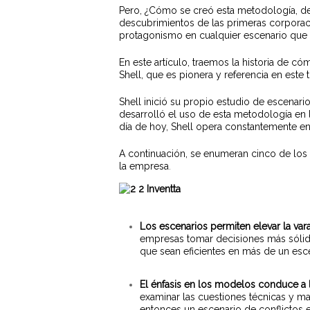
Pero, ¿Cómo se creó esta metodología, de 
descubrimientos de las primeras corporaci
protagonismo en cualquier escenario qu
En este artículo, traemos la historia de c
Shell, que es pionera y referencia en este
Shell inició su propio estudio de escenar
desarrolló el uso de esta metodología en la
día de hoy, Shell opera constantemente en 
A continuación, se enumeran cinco de los 
la empresa
.
Los escenarios permiten elevar la vara
empresas tomar decisiones más sólida
que sean eficientes en más de un esce
El énfasis en los modelos conduce a 
examinar las cuestiones técnicas y ma
entonces un escenario de conflictos 