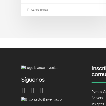
Carlos Toloza
Inscr
comu
Síguenos
Pymes C
Solvers
contacto@inventta.co
Insightts