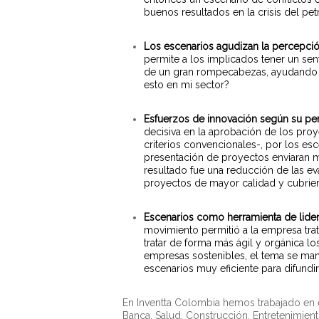
buenos resultados en la crisis del p
Los escenarios agudizan la percepci
permite a los implicados tener un se
de un gran rompecabezas, ayudando e
esto en mi sector?
Esfuerzos de innovación según su perf
decisiva en la aprobación de los pro
criterios convencionales-, por los es
presentación de proyectos enviaran m
resultado fue una reducción de las e
proyectos de mayor calidad y cubrien
Escenarios como herramienta de lide
movimiento permitió a la empresa trat
tratar de forma más ágil y orgánica lo
empresas sostenibles, el tema se man
escenarios muy eficiente para difundir
En Inventta Colombia hemos trabajado en e
Banca, Salud, Construcción, Entretenimien