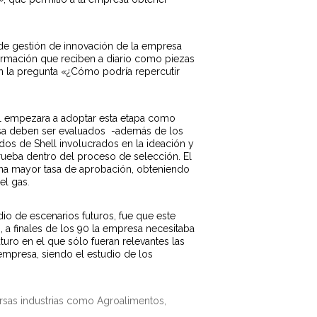
de gestión de innovación de la empresa
ormación que reciben a diario como piezas
 la pregunta «¿Cómo podría repercutir
ll empezara a adoptar esta etapa como
resa deben ser evaluados -además de los
dos de Shell involucrados en la ideación y
rueba dentro del proceso de selección. El
una mayor tasa de aprobación, obteniendo
el gas
.
dio de escenarios futuros, fue que este
 a finales de los 90 la empresa necesitaba
uturo en el que sólo fueran relevantes las
empresa, siendo el estudio de los
ersas industrias como Agroalimentos,