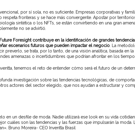
vencional, por sí sola, no es suficiente. Empresas corporativas y fam
respeta fronteras y se hace más convergente. Apostar por territorios 
iología sintética o los NFTs, se está
n convirtiendo en una gran amen
lemente no se advirtió.
Future Foresight
contribuye en la identificación de grandes tendenci
ñar escenarios futuros que pueden impactar el negocio
. La metodol
cir preverlo, se trata, por lo tanto, de una visión analítica, basada en
randes amenazas o incertidumbres que podrían afrontar en los tiempo
nventta, tenemos el reto de entender cómo será el futuro de un det
funda investigación sobre las tendencias tecnológicas, de comport
tros actores del sector elegido, que nos ayudan a estructurar y comp
en un desfile de moda. Nadie utilizará ese look en su vida cotidian
 cuáles son las tendencias y las fuerzas que impulsarán la moda. 
an». Bruno Moreira- CEO Inventta Brasil