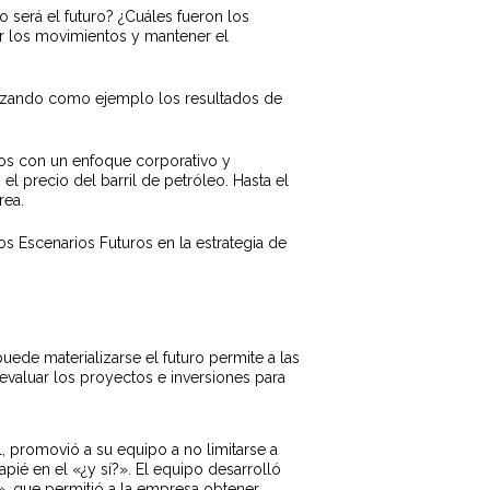
 será el futuro? ¿Cuáles fueron los
er los movimientos y mantener el
tilizando como ejemplo los resultados de
ios con un enfoque corporativo y
el precio del barril de petróleo. Hasta el
área.
s Escenarios Futuros en la estrategia de
uede materializarse el futuro permite a las
valuar los proyectos e inversiones para
, promovió a su equipo a no limitarse a
pié en el «¿y sí?». El equipo desarrolló
», que permitió a la empresa obtener