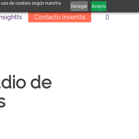
el uso de cookies según nuestra
Denegar
Acepto
buscar
Insightts
Contacto Inventta
udio de
s