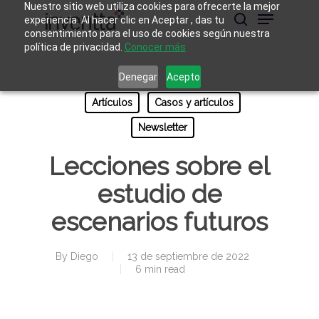
Skip
Nuestro sitio web utiliza cookies para ofrecerte la mejor
Menu
to
experiencia. Al hacer clic en Aceptar , das tu
main
buscar
consentimiento para el uso de cookies según nuestra
Close
content
política de privacidad.
Conocer más
Menu
Denegar
Acepto
Artículos
Casos y artículos
Newsletter
Lecciones sobre el
estudio de
escenarios futuros
By
Diego
13 de septiembre de 2022
6 min read