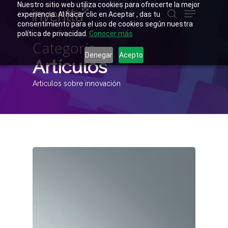
Skip
Nuestro sitio web utiliza cookies para ofrecerte la mejor
Menu
to
experiencia. Al hacer clic en Aceptar , das tu
main
buscar
consentimiento para el uso de cookies según nuestra
Close
content
política de privacidad.
Conocer más
Menu
Categoría
Denegar
Acepto
Artículos
Artículos sobre innovación