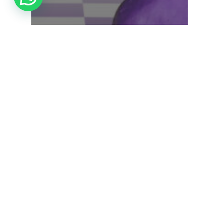
Artículos
5 síntomas de
que tu
organización
necesita una
Estrategia de
Innovación