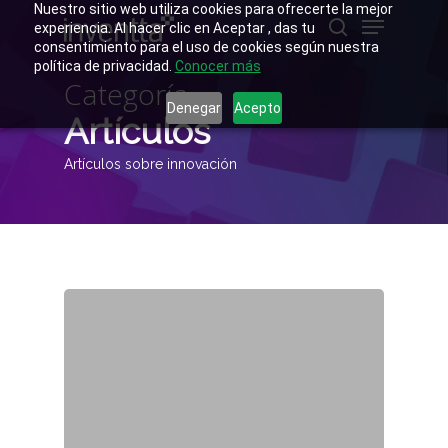
Skip
Nuestro sitio web utiliza cookies para ofrecerte la mejor
Menu
to
experiencia. Al hacer clic en Aceptar , das tu
main
buscar
consentimiento para el uso de cookies según nuestra
Close
content
política de privacidad.
Conocer más
Menu
Categoría
Denegar
Acepto
Artículos
Artículos sobre innovación