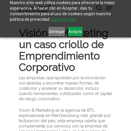
Skip
Nuestro sitio web utiliza cookies para ofrecerte la mejor
Menu
to
experiencia. Al hacer clic en Aceptar , das tu
main
buscar
consentimiento para el uso de cookies según nuestra
Close
content
política de privacidad.
Conocer más
Menu
Visión & Marketing
Denegar
Acepto
un caso criollo de
Emprendimiento
Corporativo
Las empresas que apuestan por la innovación
son abiertas a encontrar nuevas formas de
colaborar y acelerar su desarrollo, incluso
usando herramientas sofisticadas como el capital
de riesgo corporativo
Visión & Marketing es la agencia de BTL
especializada en Merchandising más grande por
facturación del país; esta empresa caleña que
complementa sus servicios con la empresa de