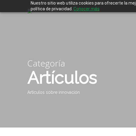
Skip
Nuestro sitio web utiliza cookies para ofrecerte la me
to
política de privacidad.
Conocer más
main
content
Categoría
Artículos
Artículos sobre innovación