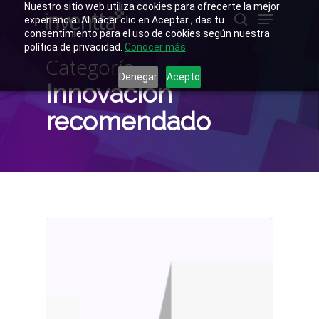
Skip
Nuestro sitio web utiliza cookies para ofrecerte la mejor
Menu
to
experiencia. Al hacer clic en Aceptar , das tu
main
buscar
consentimiento para el uso de cookies según nuestra
Close
content
política de privacidad.
Conocer más
Menu
Categoría
Denegar
Acepto
Innovación
recomendado