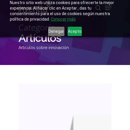
Skip
Nuestro sitio web utiliza cookies para ofrecerte la mejor
Menu
to
experiencia. Al hacer clic en Aceptar , das tu
main
buscar
consentimiento para el uso de cookies según nuestra
Close
content
política de privacidad.
Conocer más
Menu
Categoría
Denegar
Acepto
Artículos
Artículos sobre innovación