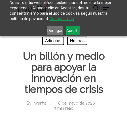
Skip
Nuestro sitio web utiliza cookies para ofrecerte la mejor
Menu
to
experiencia. Al hacer clic en Aceptar , das tu
main
buscar
consentimiento para el uso de cookies según nuestra
Close
content
política de privacidad.
Conocer más
Menu
Denegar
Acepto
Artículos
Noticias
Un billón y medio
para apoyar la
innovación en
tiempos de crisis
By
Inventta
6 de mayo de 2020
3 min read