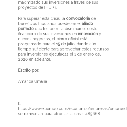
maximizado sus inversiones a través de sus
proyectos de I + D + i.
Para superar esta crisis, la
convocatoria
de
beneficios tributarios puede ser el
aliado
perfecto
que les permita disminuir el costo
financiero de sus inversiones en
innovación
y
nuevos negocios; el
cierre oficial
está
programado para el
15 de julio
, dando aún
tiempo suficiente para aprovechar estos recursos
para inversiones ejecutadas el 1 de enero del
2020 en adelante.
Escrito por:
Amanda Umaña
[1]
https://www.eltiempo.com/economia/empresas/emprend
se-reinventan-para-afrontar-la-crisis-489668