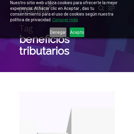
Skip
Nuestro sitio web utiliza cookies para ofrecerte la mejor
Menu
to
experiencia. Al hacer clic en Aceptar , das tu
main
buscar
consentimiento para el uso de cookies según nuestra
Close
content
política de privacidad.
Conocer más
Menu
Tag
Denegar
Acepto
beneficios
tributarios