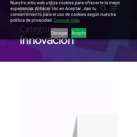
Skip
Nuestro sitio web utiliza cookies para ofrecerte la mejor
Menu
to
experiencia. Al hacer clic en Aceptar , das tu
main
buscar
consentimiento para el uso de cookies según nuestra
Close
content
política de privacidad.
Conocer más
Menu
Categoría
Denegar
Acepto
innovación