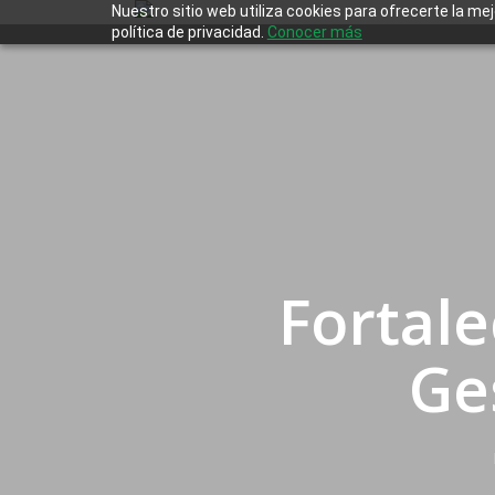
Skip
Nuestro sitio web utiliza cookies para ofrecerte la me
política de privacidad.
Conocer más
to
main
content
Fortale
Ge