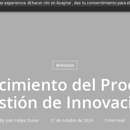
Inicio
Servicios
Sobre nosotros
Insig
jor experiencia. Al hacer clic en Aceptar , das tu consentimiento para 
Artículos
cimiento del Pr
stión de Innovac
By
Juan Felipe Duran
21 de octubre de 2024
5 min read