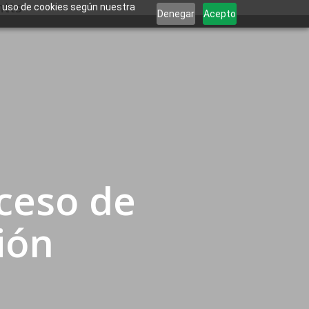
buscar
htts
Contacto Inventta
el uso de cookies según nuestra
Denegar
Acepto
oceso de
ión