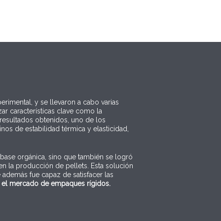
imental, y se llevaron a cabo varias
ar características clave como la
s resultados obtenidos, uno de los
s de estabilidad térmica y elasticidad,
 base orgánica, sino que también se logró
n la producción de pellets. Esta solución
e además fue capaz de satisfacer las
en el mercado de empaques rígidos.