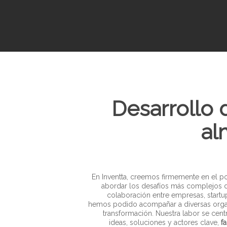
Desarrollo 
al
Pulsa enter para buscar o ESC para cerrar
En Inventta, creemos firmemente en el p
abordar los desafíos más complejos de 
colaboración entre empresas, startup
hemos podido acompañar a diversas organ
transformación. Nuestra labor se cen
ideas, soluciones y actores clave,
f