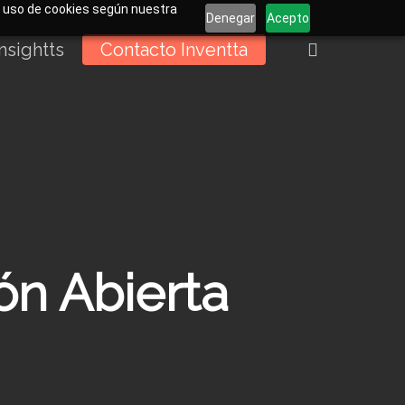
el uso de cookies según nuestra
Denegar
Acepto
buscar
Insightts
Contacto Inventta
ón Abierta