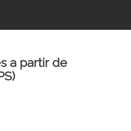
 a partir de
PS)
 en biodegradarse los
 de un solo uso?