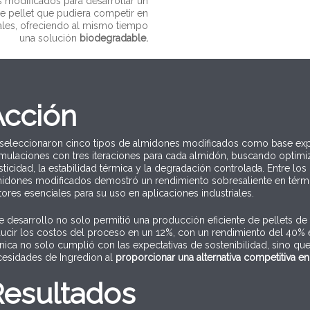
es modificados para desarrollar un
e pellet que pudiera competir en
nales, ofreciendo al mismo tiempo
una solución
biodegradable.
Acción
seleccionaron cinco tipos de almidones modificados como base exper
mulaciones con tres iteraciones para cada almidón, buscando optimiz
sticidad, la estabilidad térmica y la degradación controlada. Entre lo
idones modificados demostró un rendimiento sobresaliente en término
tores esenciales para su uso en aplicaciones industriales.
e desarrollo no solo permitió una producción eficiente de pellets de
ucir los costos del proceso en un 12%, con un rendimiento del 40% e
nica no solo cumplió con las expectativas de sostenibilidad, sino qu
cesidades de Ingredion al
proporcionar una alternativa com
petitiva 
Resultados