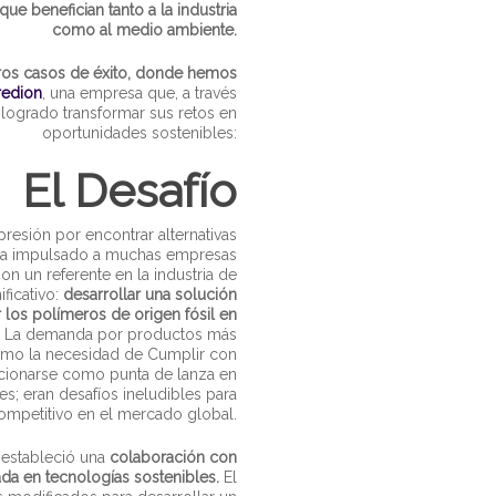
que benefician tanto a la industria
como al medio ambiente.
ros casos de éxito, donde hemos
redion
, una empresa que, a través
a logrado transformar sus retos en
oportunidades sostenibles:
El Desafío
presión por encontrar alternativas
s ha impulsado a muchas empresas
on un referente en la industria de
ificativo:
desarrollar una solución
r los polímeros de origen fósil en
La demanda por productos más
como la necesidad de Cumplir con
icionarse como punta de lanza en
es; eran desafíos ineludibles para
mpetitivo en el mercado global.
 estableció una
colaboración con
ada en tecnologías sostenibles.
El