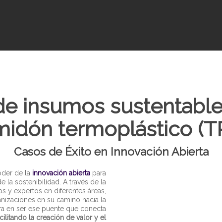
de insumos sustentables
midón termoplástico (T
Casos de Éxito en Innovación Abierta
oder de la
innovación abierta
para
¿Cuánto tardan
la sostenibilidad. A través de la
plásticos
s y expertos en diferentes áreas,
izaciones en su camino hacia la
tra en ser ese puente que conecta
acilitando la creación de valor y el