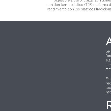
objetivo era claro: utilizar almidon
almidón termoplástico (TPS) en forma d
rendimiento con los plásticos tradicio
Se 
for
ela
alm
fac
Est
red
téc
ne