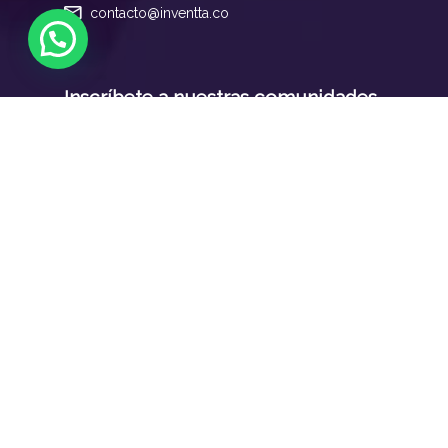
contacto@inventta.co
Inscríbete a nuestras comunidades
Pymes Colombia
Solvers
Insightts
Sobre nosotros
Sobre nosotros
Contacto Inventta
Oficinas en: