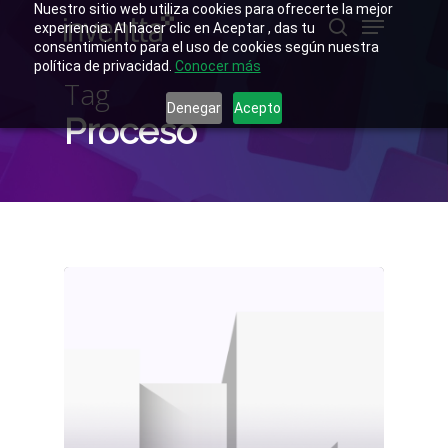
Skip
Nuestro sitio web utiliza cookies para ofrecerte la mejor
Menu
to
experiencia. Al hacer clic en Aceptar , das tu
main
buscar
consentimiento para el uso de cookies según nuestra
Close
content
política de privacidad.
Conocer más
Menu
Tag
Denegar
Acepto
Proceso