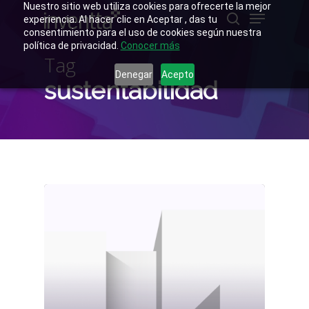
Skip
Nuestro sitio web utiliza cookies para ofrecerte la mejor
Menu
to
experiencia. Al hacer clic en Aceptar , das tu
main
buscar
consentimiento para el uso de cookies según nuestra
Close
content
política de privacidad.
Conocer más
Menu
Tag
Denegar
Acepto
sustentabilidad