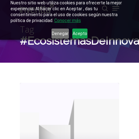
Skip
Nuestro sitio web utiliza cookies para ofrecerte la mejor
Menu
to
experiencia. Al hacer clic en Aceptar , das tu
main
buscar
consentimiento para el uso de cookies según nuestra
Close
content
política de privacidad.
Conocer más
Menu
Tag
Denegar
Acepto
#EcosistemasDeInnova