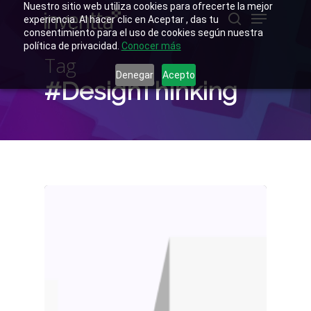
Skip
Nuestro sitio web utiliza cookies para ofrecerte la mejor
Menu
to
experiencia. Al hacer clic en Aceptar , das tu
main
buscar
consentimiento para el uso de cookies según nuestra
Close
content
política de privacidad.
Conocer más
Menu
Tag
Denegar
Acepto
#DesignThinking