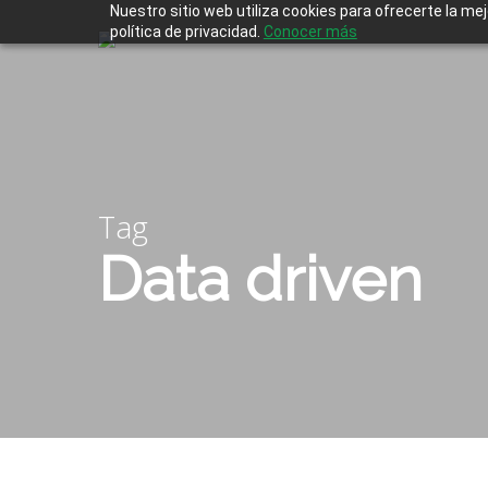
Skip
Nuestro sitio web utiliza cookies para ofrecerte la me
to
política de privacidad.
Conocer más
main
content
Tag
Data driven
Pulsa enter para buscar o ESC para cerrar