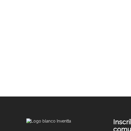
Casos y artículos
Innovación Abierta
y el Pensamiento
Start-Up
Inscr
comu