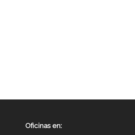
 El
s
es
Oficinas en: