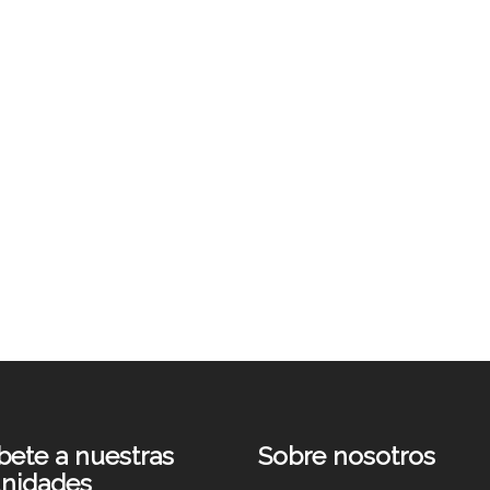
Casos y artículos
Drivers de
innovación –
origen de la
oportunidad
(Parte I)
íbete a nuestras
Sobre nosotros
nidades