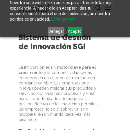
Skip
Nuestro sitio web utiliza cookies para ofrecerte la mejor
Menu
to
experiencia. Al hacer clic en Aceptar , das tu
main
buscar
consentimiento para el uso de cookies según nuestra
Close
content
política de privacidad.
Conocer más
Menu
Denegar
Acepto
Sistema de Gestión
de Innovación SGI
La innovación es un
motor clave para el
crecimiento
y la competitividad de las
empresas en un entorno de mercado en
constante cambio. Las empresas que
innovan pueden mejorar sus productos y
servicios, optimizar sus procesos y crear
nuevas oportunidades de negocio. La
gestión efectiva de la innovación permite a
las empresas no solo sobrevivir, sino
prosperar en un mundo cada vez más
dinámico.