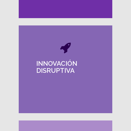
Creación de
productos o
servicios que
INNOVACIÓN
cambian
DISRUPTIVA
radicalmente un
mercado o
industria.
Más